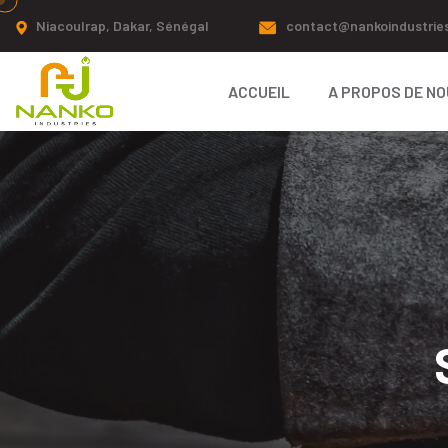
Niacoulrap, Dakar, Sénégal
contact@nankoindustrie
ACCUEIL
A PROPOS DE N