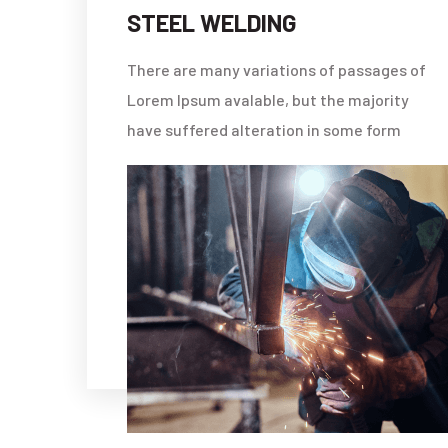
METAL WORKS
ges of
There are many variations of passages of
rity
Lorem Ipsum avalable, but the majority
orm
have suffered alteration in some form
READ MORE